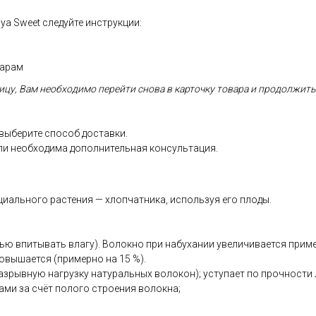
iya Sweet следуйте инструкции:
парам
ницу, Вам необходимо перейти снова в карточку товара и продолжит
 выберите способ доставки.
сли необходима дополнительная консультация.
циального растения — хлопчатника, используя его плоды.
впитывать влагу). Волокно при набухании увеличивается примерно
овышается (примерно на 15 %).
зрывную нагрузку натуральных волокон); уступает по прочности 
ми за счёт полого строения волокна;