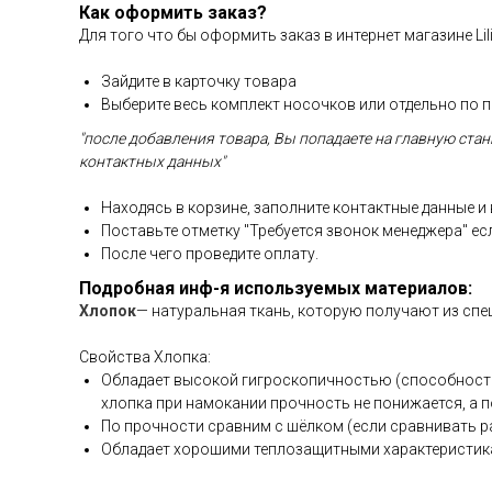
Как оформить заказ?
Для того что бы оформить заказ в интернет магазине Lil
Зайдите в карточку товара
Выберите весь комплект носочков или отдельно по 
"после добавления товара, Вы попадаете на главную ста
контактных данных"
Находясь в корзине, заполните контактные данные и
Поставьте отметку "Требуется звонок менеджера" е
После чего проведите оплату.
Подробная инф-я используемых материалов:
Хлопок
— натуральная ткань, которую получают из спе
Свойства Хлопка:
Обладает высокой гигроскопичностью (способностью 
хлопка при намокании прочность не понижается, а п
По прочности сравним с шёлком (если сравнивать ра
Обладает хорошими теплозащитными характеристика