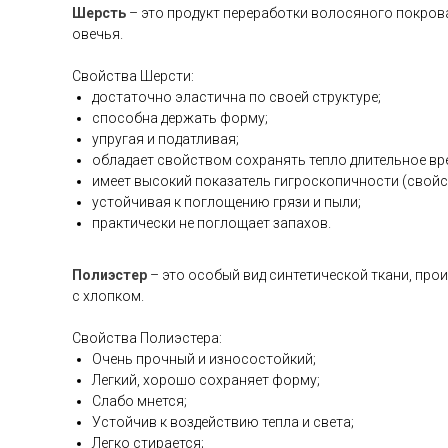
Шерсть
– это продукт переработки волосяного покров
овечья.
Свойства Шерсти:
достаточно эластична по своей структуре;
способна держать форму;
упругая и податливая;
обладает свойством сохранять тепло длительное вр
имеет высокий показатель гигроскопичности (свойст
устойчивая к поглощению грязи и пыли;
практически не поглощает запахов.
Полиэстер
– это особый вид синтетической ткани, про
с хлопком.
Свойства Полиэстера:
Очень прочный и износостойкий;
Легкий, хорошо сохраняет форму;
Слабо мнется;
Устойчив к воздействию тепла и света;
Легко стирается;