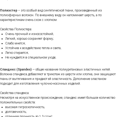
Полиэстер
– это особый вид синтетической ткани, произведенный из
полиэфирных волокон. По внешнему виду он напоминает шерсть, а по
характеристикам очень схож с хлопком.
Свойства Полиэстера:
Очень прочный и износостойкий;
Легкий, хорошо сохраняет форму;
Слабо мнется;
Устойчив к воздействию тепла и света;
Легко стирается;
Не нуждается в специальном уходе;
Спандекс (Spandex)
— общее название полиуретановых эластичных нитей.
Волокна спандекса добавляют в трикотаж из шерсти или хлопка, они защищают
ткань от вытягивания и придают ей эластичность. Дополнение эластаном
подходит для изготовления чулочно-носочных изделий.
Свойства спандекса:
Несмотря на искусственное происхождение, спандекс имеет большое количество
положительных свойств:
высокая гигроскопичность;
долговечность;
отличная прочность до 1,3 г/см²;