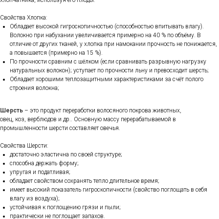
хлопчатника, используя его плоды.
Свойства Хлопка:
Обладает высокой гигроскопичностью (способностью впитывать влагу).
Волокно при набухании увеличивается примерно на 40 % по объёму. В
отличие от других тканей, у хлопка при намокании прочность не понижается,
а повышается (примерно на 15 %).
По прочности сравним с шёлком (если сравнивать разрывную нагрузку
натуральных волокон); уступает по прочности льну и превосходит шерсть;
Обладает хорошими теплозащитными характеристиками за счёт полого
строения волокна;
Шерсть
– это продукт переработки волосяного покрова животных,
овец, коз, верблюдов и др.. Основную массу перерабатываемой в
промышленности шерсти составляет овечья.
Свойства Шерсти:
достаточно эластична по своей структуре;
способна держать форму;
упругая и податливая;
обладает свойством сохранять тепло длительное время;
имеет высокий показатель гигроскопичности (свойство поглощать в себя
влагу из воздуха);
устойчивая к поглощению грязи и пыли;
практически не поглощает запахов.