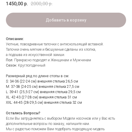
1450,00
р.
2000,00
р.
Добавить в корзину
Описание:
Уютные, повседневные тапочки с антискользящей вставкой.
Тапочки очень мягкие и бесшумные сделаны из хлопка,
а подошва из искусственной замши.
Пол
: Прекрасно подходят и Женщинам и Мужчинам
Сезон:
Круглогодичный
Размерный ряд по длине стопы в см:
S: 34-36 (22-24 см) внешняя стелька 26,5 см
М: 37-38 (24-25 см) внешняя стелька 27,5 см
L: 39-41 (25,5-27 см) внешняя стелька 29,5 см
XL: 42-43 (27-28 см) внешняя стелька 31 см
ХХL: 44-45 (28-29,5 см) внешняя стелька 32 см
Остались Вопросы?
Если Вы затрудняетесь с выбором Модели носочков или у Вас есть
дополнительные вопросы по заказу, напишите нам.
Мы с радостью поможем Вам подобрать подходящую модель