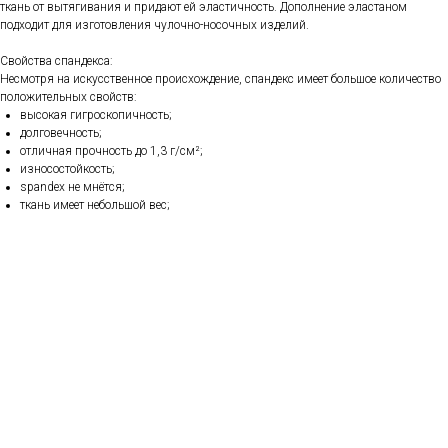
ткань от вытягивания и придают ей эластичность. Дополнение эластаном
подходит для изготовления чулочно-носочных изделий.
Свойства спандекса:
Несмотря на искусственное происхождение, спандекс имеет большое количество
положительных свойств:
высокая гигроскопичность;
долговечность;
отличная прочность до 1,3 г/см²;
износостойкость;
spandex не мнётся;
ткань имеет небольшой вес;