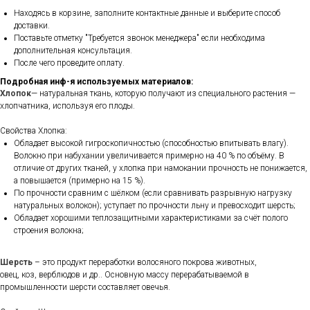
Находясь в корзине, заполните контактные данные и выберите способ
доставки.
Поставьте отметку "Требуется звонок менеджера" если необходима
дополнительная консультация.
После чего проведите оплату.
Подробная инф-я используемых материалов:
Хлопок
— натуральная ткань, которую получают из специального растения —
хлопчатника, используя его плоды.
Свойства Хлопка:
Обладает высокой гигроскопичностью (способностью впитывать влагу).
Волокно при набухании увеличивается примерно на 40 % по объёму. В
отличие от других тканей, у хлопка при намокании прочность не понижается,
а повышается (примерно на 15 %).
По прочности сравним с шёлком (если сравнивать разрывную нагрузку
натуральных волокон); уступает по прочности льну и превосходит шерсть;
Обладает хорошими теплозащитными характеристиками за счёт полого
строения волокна;
Шерсть
– это продукт переработки волосяного покрова животных,
овец, коз, верблюдов и др.. Основную массу перерабатываемой в
промышленности шерсти составляет овечья.