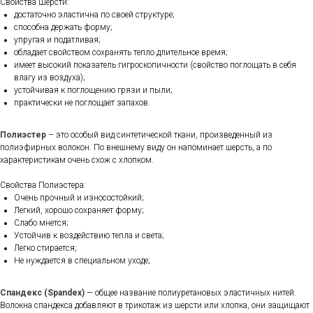
Свойства Шерсти:
достаточно эластична по своей структуре;
способна держать форму;
упругая и податливая;
обладает свойством сохранять тепло длительное время;
имеет высокий показатель гигроскопичности (свойство поглощать в себя
влагу из воздуха);
устойчивая к поглощению грязи и пыли;
практически не поглощает запахов.
Полиэстер
– это особый вид синтетической ткани, произведенный из
полиэфирных волокон. По внешнему виду он напоминает шерсть, а по
характеристикам очень схож с хлопком.
Свойства Полиэстера:
Очень прочный и износостойкий;
Легкий, хорошо сохраняет форму;
Слабо мнется;
Устойчив к воздействию тепла и света;
Легко стирается;
Не нуждается в специальном уходе;
Спандекс (Spandex)
— общее название полиуретановых эластичных нитей.
Волокна спандекса добавляют в трикотаж из шерсти или хлопка, они защищают