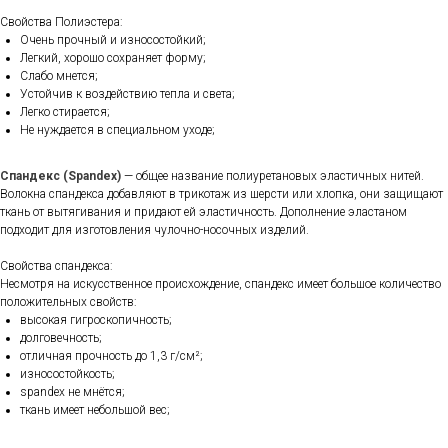
Свойства Полиэстера:
Очень прочный и износостойкий;
Легкий, хорошо сохраняет форму;
Слабо мнется;
Устойчив к воздействию тепла и света;
Легко стирается;
Не нуждается в специальном уходе;
Спандекс (Spandex)
— общее название полиуретановых эластичных нитей.
Волокна спандекса добавляют в трикотаж из шерсти или хлопка, они защищают
ткань от вытягивания и придают ей эластичность. Дополнение эластаном
подходит для изготовления чулочно-носочных изделий.
Свойства спандекса:
Несмотря на искусственное происхождение, спандекс имеет большое количество
положительных свойств:
высокая гигроскопичность;
долговечность;
отличная прочность до 1,3 г/см²;
износостойкость;
spandex не мнётся;
ткань имеет небольшой вес;