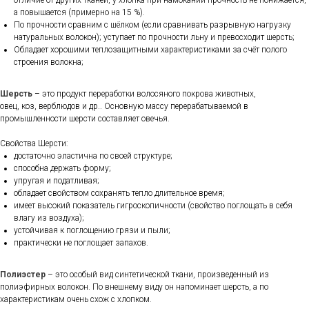
отличие от других тканей, у хлопка при намокании прочность не понижается,
а повышается (примерно на 15 %).
По прочности сравним с шёлком (если сравнивать разрывную нагрузку
натуральных волокон); уступает по прочности льну и превосходит шерсть;
Обладает хорошими теплозащитными характеристиками за счёт полого
строения волокна;
Шерсть
– это продукт переработки волосяного покрова животных,
овец, коз, верблюдов и др.. Основную массу перерабатываемой в
промышленности шерсти составляет овечья.
Свойства Шерсти:
достаточно эластична по своей структуре;
способна держать форму;
упругая и податливая;
обладает свойством сохранять тепло длительное время;
имеет высокий показатель гигроскопичности (свойство поглощать в себя
влагу из воздуха);
устойчивая к поглощению грязи и пыли;
практически не поглощает запахов.
Полиэстер
– это особый вид синтетической ткани, произведенный из
полиэфирных волокон. По внешнему виду он напоминает шерсть, а по
характеристикам очень схож с хлопком.