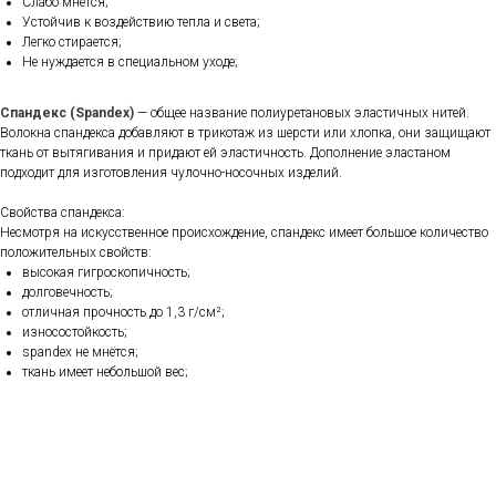
Слабо мнется;
Устойчив к воздействию тепла и света;
Легко стирается;
Не нуждается в специальном уходе;
Спандекс (Spandex)
— общее название полиуретановых эластичных нитей.
Волокна спандекса добавляют в трикотаж из шерсти или хлопка, они защищают
ткань от вытягивания и придают ей эластичность. Дополнение эластаном
подходит для изготовления чулочно-носочных изделий.
Свойства спандекса:
Несмотря на искусственное происхождение, спандекс имеет большое количество
положительных свойств:
высокая гигроскопичность;
долговечность;
отличная прочность до 1,3 г/см²;
износостойкость;
spandex не мнётся;
ткань имеет небольшой вес;