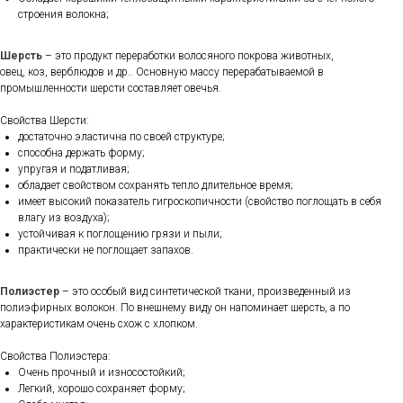
строения волокна;
Шерсть
– это продукт переработки волосяного покрова животных,
овец, коз, верблюдов и др.. Основную массу перерабатываемой в
промышленности шерсти составляет овечья.
Свойства Шерсти:
достаточно эластична по своей структуре;
способна держать форму;
упругая и податливая;
обладает свойством сохранять тепло длительное время;
имеет высокий показатель гигроскопичности (свойство поглощать в себя
влагу из воздуха);
устойчивая к поглощению грязи и пыли;
практически не поглощает запахов.
Полиэстер
– это особый вид синтетической ткани, произведенный из
полиэфирных волокон. По внешнему виду он напоминает шерсть, а по
характеристикам очень схож с хлопком.
Свойства Полиэстера:
Очень прочный и износостойкий;
Легкий, хорошо сохраняет форму;