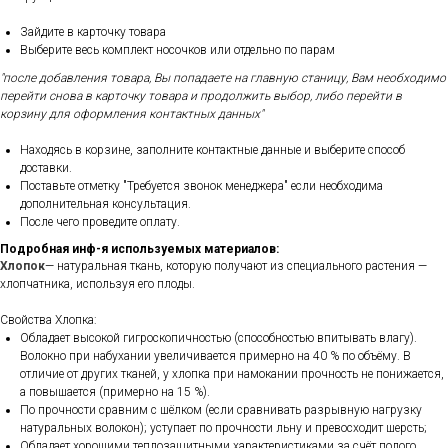
Зайдите в карточку товара
Выберите весь комплект носочков или отдельно по парам
"после добавления товара, Вы попадаете на главную станицу, Вам необходимо
перейти снова в карточку товара и продолжить выбор, либо перейти в
корзину для оформления контактных данных"
Находясь в корзине, заполните контактные данные и выберите способ
доставки.
Поставьте отметку "Требуется звонок менеджера" если необходима
дополнительная консультация.
После чего проведите оплату.
Подробная инф-я используемых материалов:
Хлопок
— натуральная ткань, которую получают из специального растения —
хлопчатника, используя его плоды.
Свойства Хлопка:
Обладает высокой гигроскопичностью (способностью впитывать влагу).
Волокно при набухании увеличивается примерно на 40 % по объёму. В
отличие от других тканей, у хлопка при намокании прочность не понижается,
а повышается (примерно на 15 %).
По прочности сравним с шёлком (если сравнивать разрывную нагрузку
натуральных волокон); уступает по прочности льну и превосходит шерсть;
Обладает хорошими теплозащитными характеристиками за счёт полого